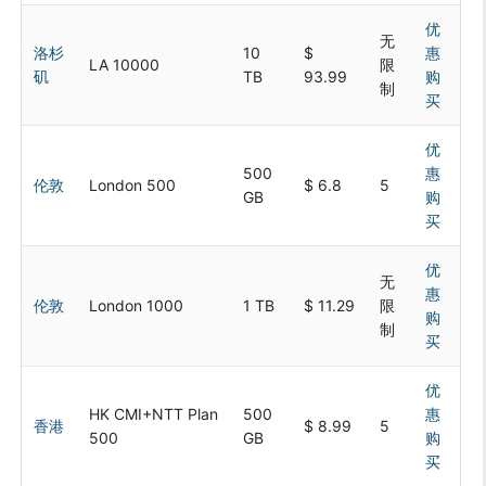
优
无
洛杉
10
$
惠
LA 10000
限
矶
TB
93.99
购
制
买
优
500
惠
伦敦
London 500
$ 6.8
5
GB
购
买
优
无
惠
伦敦
London 1000
1 TB
$ 11.29
限
购
制
买
优
HK CMI+NTT Plan
500
惠
香港
$ 8.99
5
500
GB
购
买