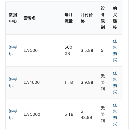
设
购
数据
每月
月付价
备
买
套餐名
中心
流量
格
限
链
制
接
优
洛杉
500
惠
LA 500
$ 5.88
5
矶
GB
购
买
优
无
洛杉
惠
LA 1000
1 TB
$ 9.88
限
矶
购
制
买
优
无
洛杉
$
惠
LA 5000
5 TB
限
矶
48.99
购
制
买